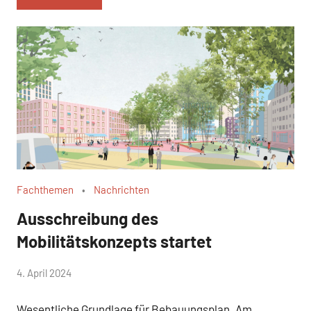
Fachthemen
Nachrichten
Ausschreibung des
Mobilitätskonzepts startet
von
4. April 2024
Josephine
Wesentliche Grundlage für Bebauungsplan „Am
Braun