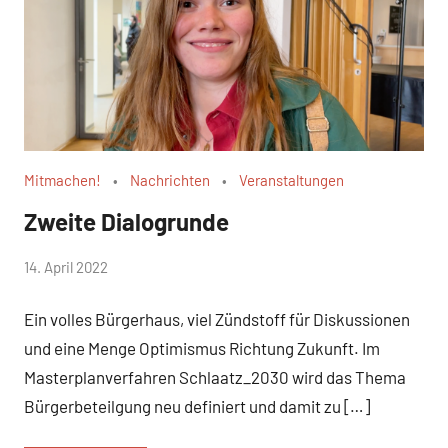
Mitmachen!
Nachrichten
Veranstaltungen
Zweite Dialogrunde
von
14. April 2022
WirmachenSchlaatz
Ein volles Bürgerhaus, viel Zündstoff für Diskussionen
und eine Menge Optimismus Richtung Zukunft. Im
Masterplanverfahren Schlaatz_2030 wird das Thema
Bürgerbeteilgung neu definiert und damit zu […]