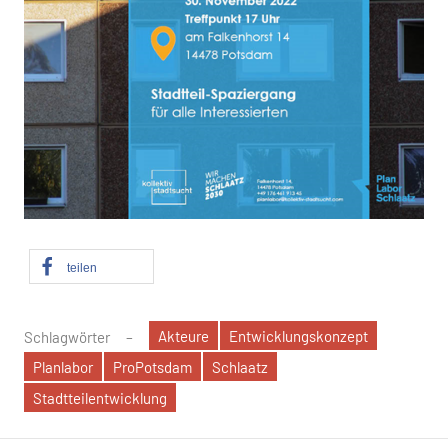
teilen
Akteure
Entwicklungskonzept
Schlagwörter
Planlabor
ProPotsdam
Schlaatz
Stadtteilentwicklung