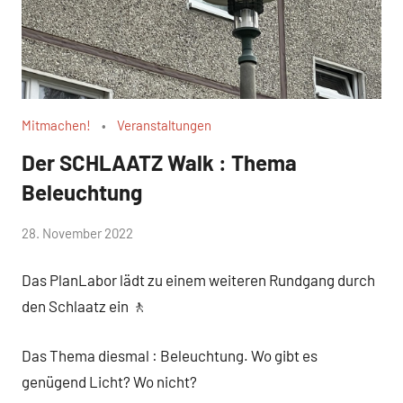
Mitmachen!
Veranstaltungen
Der SCHLAATZ Walk : Thema
Beleuchtung
von
28. November 2022
WirmachenSchlaatz
Das PlanLabor lädt zu einem weiteren Rundgang durch
den Schlaatz ein 🚶
Das Thema diesmal : Beleuchtung. Wo gibt es
genügend Licht? Wo nicht?