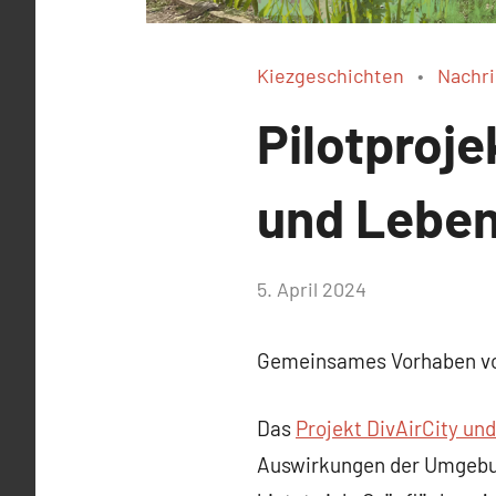
Kiezgeschichten
Nachr
Pilotproje
und Lebe
von
5. April 2024
Josephine
Braun
Gemeinsames Vorhaben von
Das
Projekt DivAirCity un
Auswirkungen der Umgebung