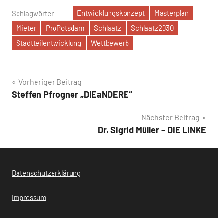
Entwicklungskonzept
Masterplan
Schlagwörter
Mieter
ProPotsdam
Schlaatz
Schlaatz2030
Stadtteilentwicklung
Wettbewerb
Beitragsnavigation
Vorheriger Beitrag
Steffen Pfrogner „DIEaNDERE“
Nächster Beitrag
Dr. Sigrid Müller – DIE LINKE
Datenschutzerklärung
Impressum