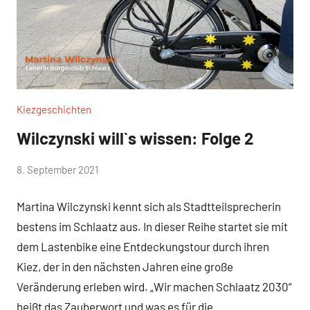
Kiezgeschichten
Wilczynski will`s wissen: Folge 2
von
8. September 2021
WirmachenSchlaatz
Martina Wilczynski kennt sich als Stadtteilsprecherin
bestens im Schlaatz aus. In dieser Reihe startet sie mit
dem Lastenbike eine Entdeckungstour durch ihren
Kiez, der in den nächsten Jahren eine große
Veränderung erleben wird. „Wir machen Schlaatz 2030“
heißt das Zauberwort und was es für die