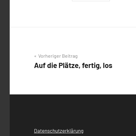
Beitragsnavigation
Vorheriger Beitrag
Auf die Plätze, fertig, los
Datenschutzerklärung