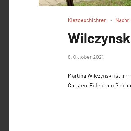
Kiezgeschichten
Nachr
Wilczynski
von
8. Oktober 2021
WirmachenSchlaatz
Martina Wilczynski ist imm
Carsten. Er lebt am Schlaa