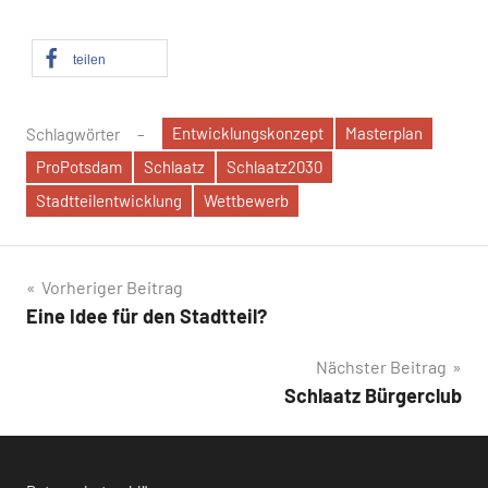
teilen
Entwicklungskonzept
Masterplan
Schlagwörter
ProPotsdam
Schlaatz
Schlaatz2030
Stadtteilentwicklung
Wettbewerb
Beitragsnavigation
Vorheriger Beitrag
Eine Idee für den Stadtteil?
Nächster Beitrag
Schlaatz Bürgerclub