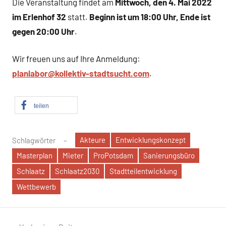
Die Veranstaltung findet am
Mittwoch, den 4. Mai 2022
im Erlenhof 32
statt.
Beginn ist um 18:00 Uhr, Ende ist
gegen 20:00 Uhr
.
Wir freuen uns auf Ihre Anmeldung:
planlabor@kollektiv-stadtsucht.com
.
teilen
Akteure
Entwicklungskonzept
Schlagwörter
Masterplan
Mieter
ProPotsdam
Sanierungsbüro
Schlaatz
Schlaatz2030
Stadtteilentwicklung
Wettbewerb