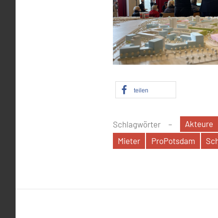
teilen
Akteure
Schlagwörter
Mieter
ProPotsdam
Sch