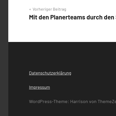
Beitragsnavigation
Vorheriger Beitrag
Mit den Planerteams durch den
Datenschutzerklärung
Impressum
WordPress-Theme: Harrison von ThemeZ