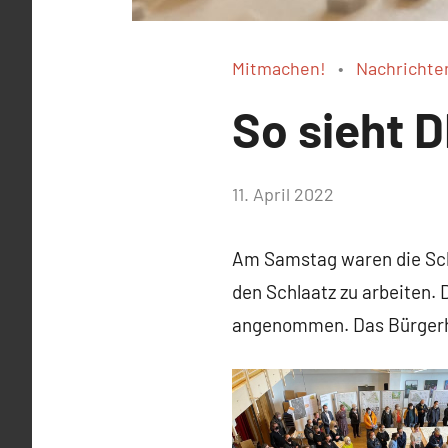
Mitmachen!
Nachrichte
So sieht 
von
11. April 2022
WirmachenSchlaatz
Am Samstag waren die Sch
den Schlaatz zu arbeiten.
angenommen. Das Bürgerha