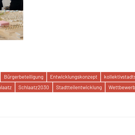
Bürgerbeteiligung
Entwicklungskonzept
kollektivstad
laatz
Schlaatz2030
Stadtteilentwicklung
Wettbewer