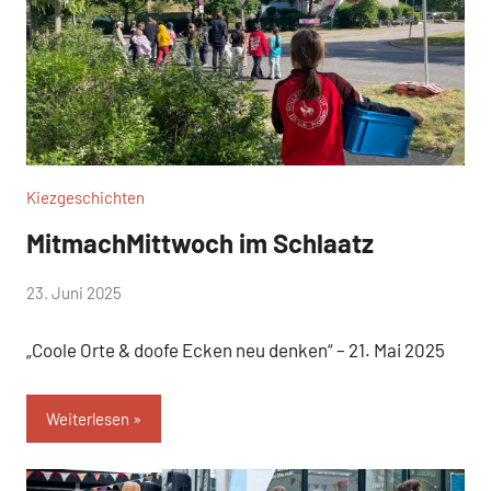
Kiezgeschichten
MitmachMittwoch im Schlaatz
von
23. Juni 2025
Josephine
„Coole Orte & doofe Ecken neu denken“ – 21. Mai 2025
Braun
Weiterlesen