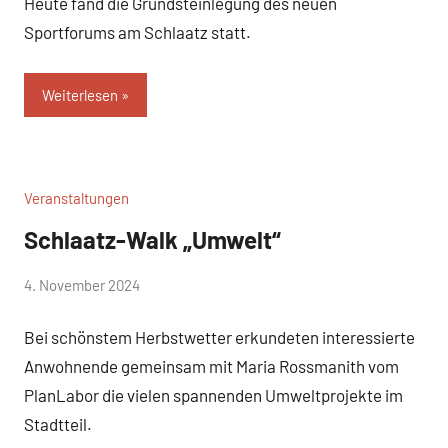
Heute fand die Grundsteinlegung des neuen
Braun
Sportforums am Schlaatz statt.
Weiterlesen
Veranstaltungen
Schlaatz-Walk „Umwelt“
von
4. November 2024
Josephine
Bei schönstem Herbstwetter erkundeten interessierte
Braun
Anwohnende gemeinsam mit Maria Rossmanith vom
PlanLabor die vielen spannenden Umweltprojekte im
Stadtteil.