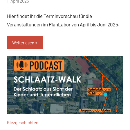
von
1. April 2025
Josephine
Hier findet ihr die Terminvorschau für die
Braun
Veranstaltungen im PlanLabor von April bis Juni 2025.
Weiterlesen
Kiezgeschichten