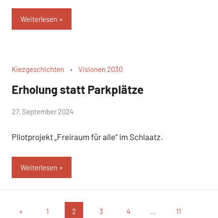
Weiterlesen
Kiezgeschichten
Visionen 2030
Erholung statt Parkplätze
von
27. September 2024
Josephine
Pilotprojekt „Freiraum für alle“ im Schlaatz.
Braun
Weiterlesen
Seitennummerierung
Vorherige
«
1
2
3
4
…
11