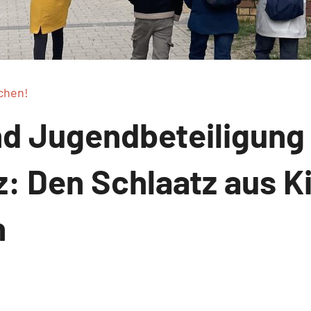
chen!
nd Jugendbeteiligung
z: Den Schlaatz aus K
n