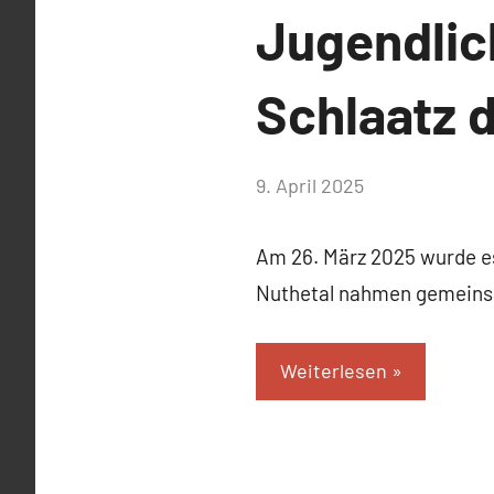
Jugendlich
Schlaatz 
von
9. April 2025
Josephine
Braun
Am 26. März 2025 wurde es
Nuthetal nahmen gemeinsa
Weiterlesen