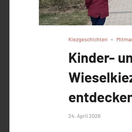
Kiezgeschichten
Mitma
Kinder- u
Wieselkie
entdecke
von
24. April 2026
Josephine