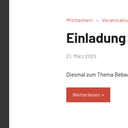
Mitmachen!
Veranstalt
Einladung
von
21. März 2025
Josephine
Braun
Diesmal zum Thema Bebauu
Weiterlesen