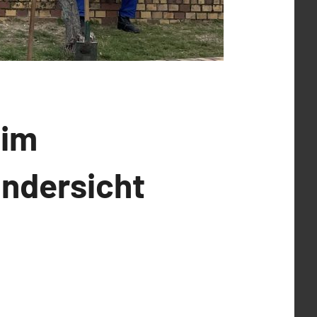
 im
indersicht