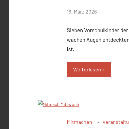
von
16. März 2026
Josephine
Braun
Sieben Vorschulkinder der
wachen Augen entdeckten s
ist.
Weiterlesen
Mitmachen!
Veranstalt