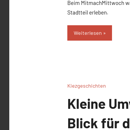
Braun
Beim MitmachMittwoch war
Stadtteil erleben.
Weiterlesen
Kiezgeschichten
Kleine Um
Blick für 