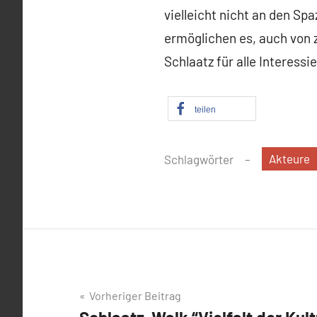
vielleicht nicht an den S
ermöglichen es, auch von 
Schlaatz für alle Interess
teilen
Akteure
Schlagwörter
Beitragsnavigation
Vorheriger Beitrag