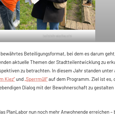
kollektiv stadtsucht
in bewährtes Beteiligungsformat, bei dem es darum geh
nden aktuelle Themen der Stadtteilentwicklung zu erk
spektiven zu betrachten. In diesem Jahr standen unter
im Kiez“
und
„Sperrmüll“
auf dem Programm. Ziel ist es,
lebendigen Dialog mit der Bewohnerschaft zu gestalten un
as PlanLabor nun noch mehr Anwohnende erreichen – be