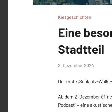
Kiezgeschichten
Eine beso
Stadtteil
von
2. Dezember 2024
Josephine
Braun
Der erste „Schlaatz-Walk P
Ab dem 2. Dezember öffnet
Podcast“ – eine akustisch