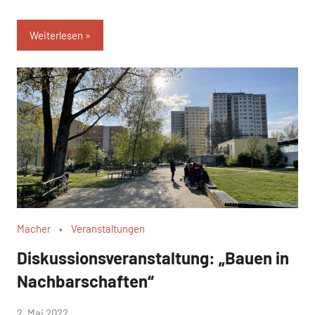
Weiterlesen
Macher
Veranstaltungen
Diskussionsveranstaltung: „Bauen in
Nachbarschaften“
von
2. Mai 2022