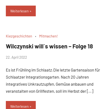
Weiterlesen
Kiezgeschichten
Mitmachen!
Wilczynski will`s wissen – Folge 18
von
22. April 2022
WirmachenSchlaatz
Es ist Frühling im Schlaatz.Die letzte Gartensaison für
Schlaatzer Integrationsgarten. Nach 20 Jahren
integratives Unkrautzupfen, Gemüse anbauen und
veranstalten von Grillfesten, soll im Herbst der […]
Weiterlesen