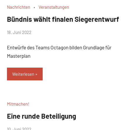
Nachrichten
Veranstaltungen
Bündnis wählt finalen Siegerentwurf
von
18. Juni 2022
WirmachenSchlaatz
Entwürfe des Teams Octagon bilden Grundlage für
Masterplan
Weiterlesen
Mitmachen!
Eine runde Beteiligung
von
10. Juni 2022