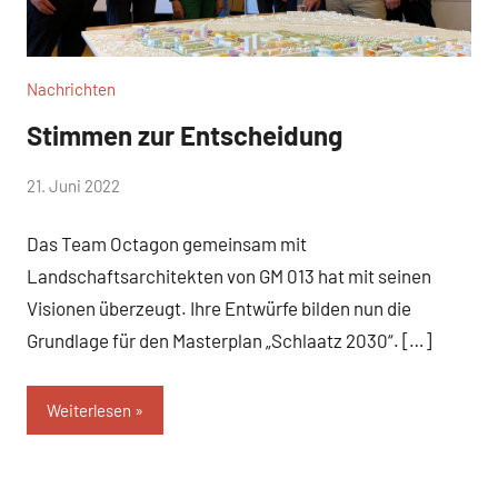
Nachrichten
Stimmen zur Entscheidung
von
21. Juni 2022
WirmachenSchlaatz
Das Team Octagon gemeinsam mit
Landschaftsarchitekten von GM 013 hat mit seinen
Visionen überzeugt. Ihre Entwürfe bilden nun die
Grundlage für den Masterplan „Schlaatz 2030“. […]
Weiterlesen