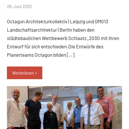
von
28. Juni 2022
WirmachenSchlaatz
Octagon Architekturkollektiv | Leipzig und GM013
Landschaftsarchitektur | Berlin haben den
städtebaulichen Wettbewerb Schlaatz_2030 mit ihren
Entwurf für sich entschieden.Die Entwürfe des
Planerteams Octagon bilden […]
Weiterlesen